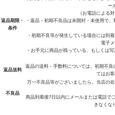
野菜
ー
（お電話による対
トマト
返品期限・
・返品・初期不良品は未開封・未使用で、
さつまいも
条件
・初期不良等が発生している場合には到着
美味静岡
電子メ
切り干し大根
・お手元に商品が残っている、もしくは写
焼津のかつお節
小畑さんのお米
返品の送料・手数料については、初期不良
返品送料
てはお客
静岡県牧之原市 浅井さんのお茶
万一不良品等がございましたら、当店の在
紅光オリジナル茶
不良品
前幸さんの煎りたてほうじ茶
商品到着後7日以内にメールまたは電話で
こだわりの逸品
きなくな
こだわりの入浴剤オンセンス