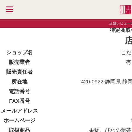
TOP
MENU
特定商取引法に関する表示
店舗レビュー6,
トップ
特定商取
紅光について
お支払い・送料
ショップ名
こだ
会社概要
販売業者
有
お客様の声
販売責任者
所在地
420-0922 静岡県
果物
電話番号
マスクメロン
FAX番号
マンゴー
メールアドレス
みかん
ホームページ
はるみみかん
取扱商品
果物、びわの葉茶