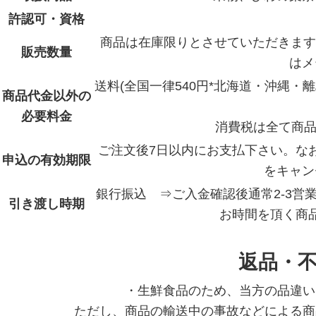
レモン
許認可・資格
緑ライチ
商品は在庫限りとさせていただきます
販売数量
はメ
イチゴ
送料(全国一律540円*北海道・沖縄
パイナップル
商品代金以外の
必要料金
パパイヤ
消費税は全て商品
マンゴスチン
ご注文後7日以内にお支払下さい。な
申込の有効期限
をキャン
チェリー
銀行振込 ⇒ご入金確認後通常2-3
ドリアン
引き渡し時期
お時間を頂く商
キウイ
黄金柑
返品・
清美オレンジ
・生鮮食品のため、当方の品違い
スルガエレガント
ただし、商品の輸送中の事故などによる商