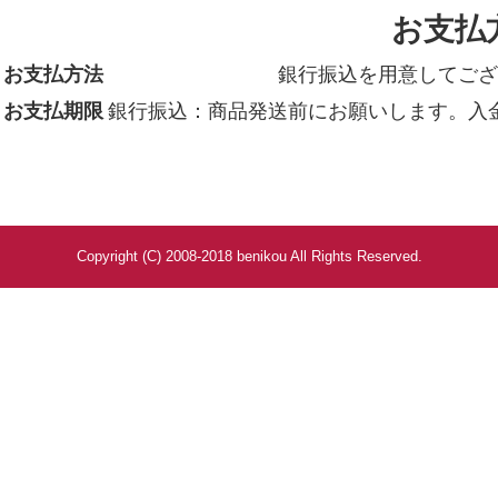
お支払
黒麹もろみ酢 黒長寿
お支払方法
銀行振込を用意してござ
海野光弘の木版画
お支払期限
銀行振込：商品発送前にお願いします。入
静岡県産天然杉の紅光茶箱
紀州みなべの手作り梅肉
ジュース
プレミアムトマトジュース
Copyright (C) 2008-2018 benikou All Rights Reserved.
完熟トマトジュース
葉とらずりんごジュース
スイーツ
干しいも