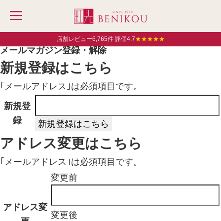
TOP
MENU
メールマガジン登録・解除
店舗レビュー6,765件 評価4.7
★★★★★
トップ
メールマガジン登録・解除
紅光について
新規登録はこちら
お支払い・送料
｢メールアドレス｣は必須項目です。
会社概要
新規登
お客様の声
録
果物
アドレス変更はこちら
マスクメロン
｢メールアドレス｣は必須項目です。
マンゴー
変更前
みかん
アドレス変
はるみみかん
変更後