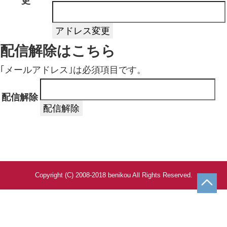
更
レモン
緑ライチ
配信解除はこちら
イチゴ
パイナップル
｢メールアドレス｣は必須項目です。
パパイヤ
配信解除
マンゴスチン
チェリー
ドリアン
キウイ
Copyright (C) 2008-2018 benikou All Rights Reserved.
黄金柑
清美オレンジ
スルガエレガント