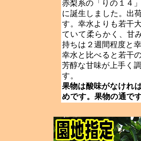
赤梨系の「りの１４」
に誕生しました。出荷
す。幸水よりも若干
ていて柔らかく、甘
持ちは２週間程度と
幸水と比べると若干
芳醇な甘味が上手く
す。
果物は酸味がなけれ
めです。果物の通で