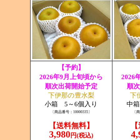
【予約】
2026年9月上旬頃から
202
順次出荷開始予定
順次
下伊那の豊水梨
下
小箱 5～6個入り
中箱
〔商品番号：10000335〕
〔商
【送料無料】
【
3,980
4,
円(税込)