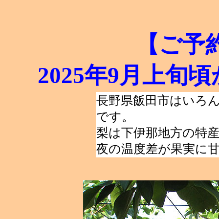
【ご予
2025年9月上
長野県飯田市はいろ
です。
梨は下伊那地方の特
夜の温度差が果実に