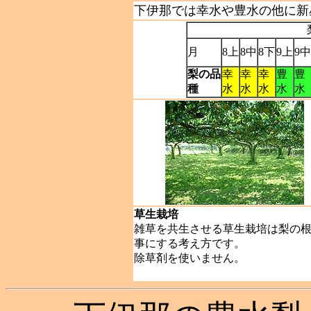
下伊那では幸水や豊水の他に新
月
8上
8中
8下
9上
9中
梨の品
幸
幸
幸
豊
豊
種
水
水
水
水
水
草生栽培
雑草を共生させる草生栽培は梨の
事にする考え方です。
除草剤を使いません。