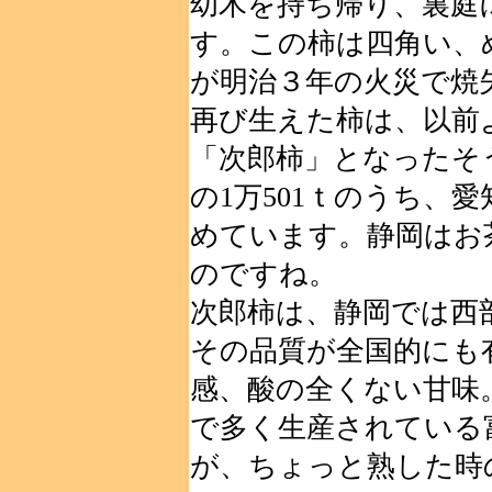
幼木を持ち帰り、裏庭
す。この柿は四角い、
が明治３年の火災で焼
再び生えた柿は、以前
「次郎柿」となったそ
の1万501ｔのうち、
めています。静岡はお
のですね。
次郎柿は、静岡では西
その品質が全国的にも
感、酸の全くない甘味
で多く生産されている
が、ちょっと熟した時