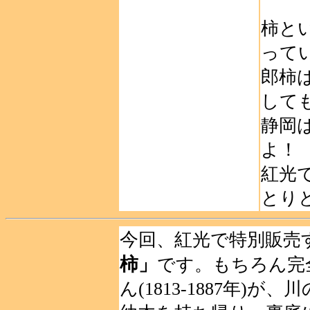
柿と
って
郎柿
して
静岡
よ！
紅光
とり
今
回、紅光で特別販売
柿」
です。もちろん完
ん(1813-1887年)