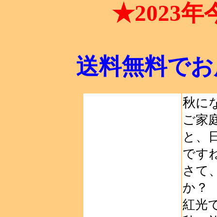
★2023
送料無料でお
秋
に
ご家
と、
です
さて
か？
紅光