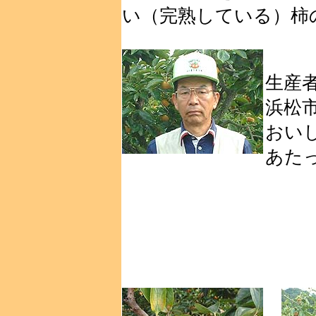
い（完熟している）柿
生産
浜松
おい
あた