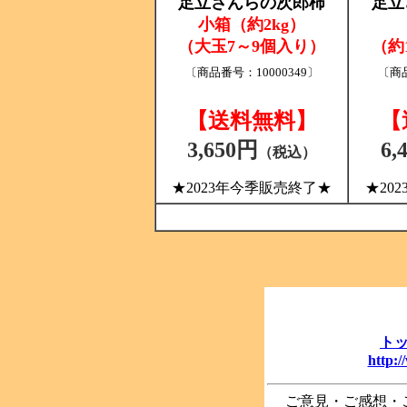
足立さんらの次郎柿
足立
小箱（約2kg）
（大玉7～9個入り）
（約
〔商品番号：10000349〕
〔商品
【送料無料】
【
3,650円
6,
（税込）
★2023年今季販売終了★
★20
ト
http:
ご意見・ご感想・