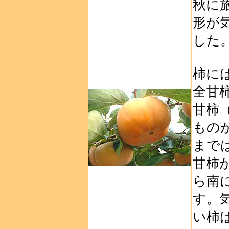
秋に
形が
した
柿に
全甘
甘柿
もの
まで
甘柿
ら南
す。
い柿